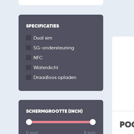
SPECIFICATIES
Dual sim
5G-ondersteuning
NFC
Waterdicht
Draadloos opladen
SCHERMGROOTTE (INCH)
PO
0 inch
8 inch