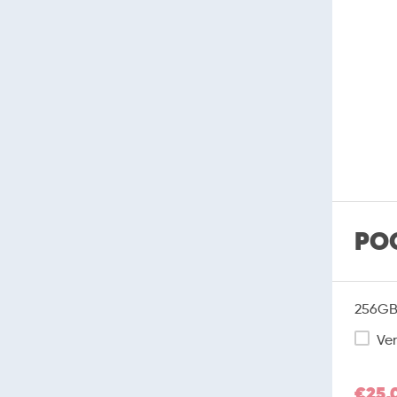
PO
256GB 
Ver
€25,