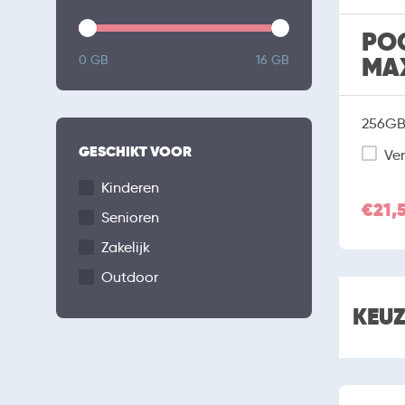
PO
MA
0 GB
16 GB
256GB 
GESCHIKT VOOR
Ver
Kinderen
€21,
Senioren
Zakelijk
Outdoor
KEU