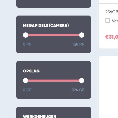
256GB 
Ver
MEGAPIXELS (CAMERA)
€31,
0 MP
128 MP
OPSLAG
0 GB
1024 GB
WERKGEHEUGEN