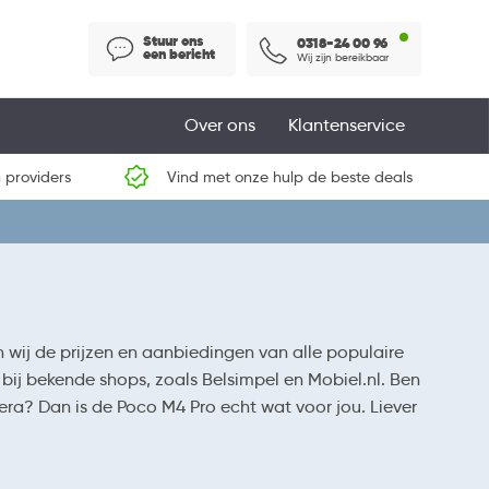
Stuur ons
0318-24 00 96
een bericht
Wij zijn bereikbaar
Over ons
Klantenservice
 providers
Vind met onze hulp de beste deals
wij de prijzen en aanbiedingen van alle populaire
k bij bekende shops, zoals Belsimpel en Mobiel.nl. Ben
a? Dan is de Poco M4 Pro echt wat voor jou. Liever