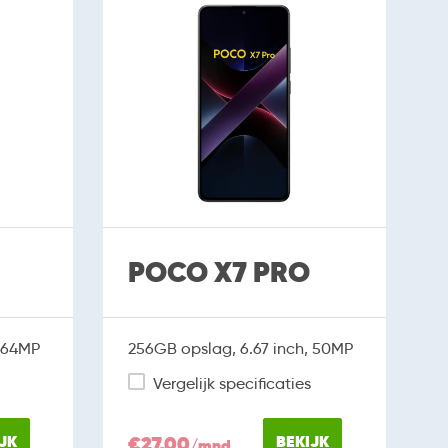
POCO X7 PRO
, 64MP
256GB opslag, 6.67 inch, 50MP
Vergelijk specificaties
JK
€27,00
BEKIJK
/mnd