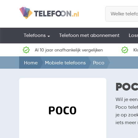
Telefoons
Telefoon met abonnement
Los
Al 10 jaar onafhankelijk vergelijken
Kl
Home
Mobiele telefoons
Poco
POC
Wil je ee
Poco telef
je op zoe
iets meer