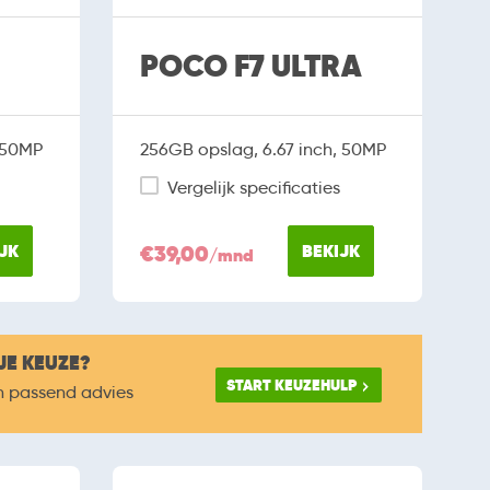
POCO F7 ULTRA
, 50MP
256GB opslag, 6.67 inch, 50MP
Vergelijk specificaties
JK
€39,00
BEKIJK
/mnd
JE KEUZE?
START KEUZEHULP
n passend advies