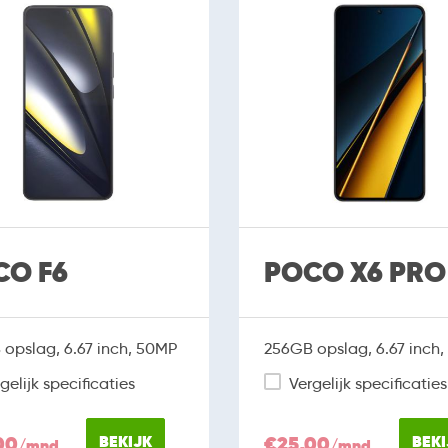
CO F6
POCO X6 PRO
opslag, 6.67 inch, 50MP
256GB opslag, 6.67 inch
gelijk specificaties
Vergelijk specificaties
00
BEKIJK
€25,00
BEKI
/mnd
/mnd