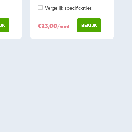
Vergelijk specificaties
JK
€23,00
BEKIJK
/mnd