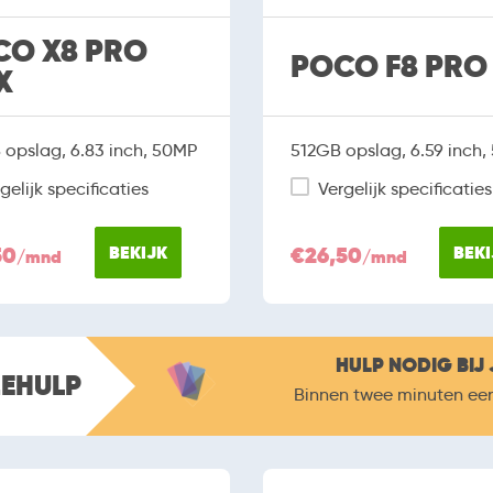
CO X8 PRO
POCO F8 PRO
X
opslag, 6.83 inch, 50MP
512GB opslag, 6.59 inch
gelijk specificaties
Vergelijk specificaties
50
BEKIJK
€26,50
BEKI
/mnd
/mnd
HULP NODIG BIJ 
ZEHULP
Binnen twee minuten ee