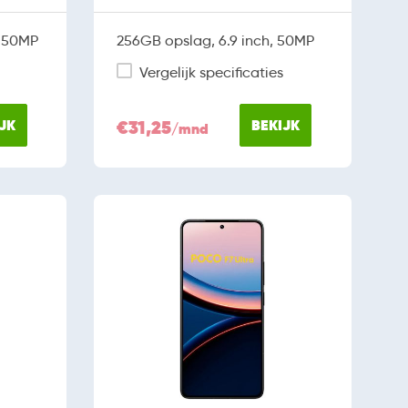
, 50MP
256GB opslag, 6.9 inch, 50MP
Vergelijk specificaties
JK
€31,25
BEKIJK
/mnd