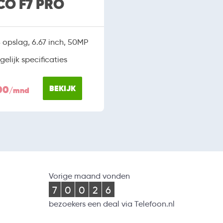
O F7 PRO
opslag, 6.67 inch, 50MP
gelijk specificaties
00
BEKIJK
/mnd
Vorige maand vonden
7
0
0
2
6
bezoekers een deal via Telefoon.nl