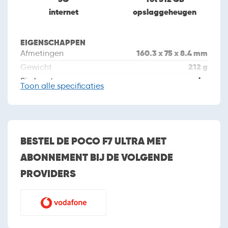
internet
opslaggeheugen
EIGENSCHAPPEN
160.3 x 75 x 8.4 mm
Afmetingen
212 g
Gewicht
nano sim
Simkaart
Toon
alle specificaties
Dual sim
augustus 2025
Introductiedatum
CAMERA
BESTEL DE POCO F7 ULTRA MET
Camera
ABONNEMENT BIJ DE VOLGENDE
3 (triple camera)
Aantal camera's
PROVIDERS
50MP + 50MP + 32MP
Cameraresolutie
Autofocus
Flitser
Tweede camera