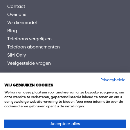
Contact
NETWERKEN
5G
Over ons
Verdienmodel
Wifi
Blog
Bluetooth
Telefoons vergelijken
GPS
Telefoon abonnementen
NFC
SIM Only
Veelgestelde vragen
Privacybeleid
WIJ GEBRUIKEN COOKIES
We kunnen deze plaatsen voor analyse van onze bezoekersgegevens, om
onze website te verbeteren, gepersonaliseerde inhoud te tonen en om u
een geweldige website-ervaring te bieden. Voor meer informatie over de
cookies die we gebruiken opent u de instellingen.
Accepteer alles