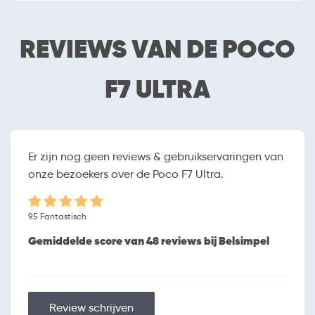
32 MP
Resolutie tweede
camera
REVIEWS VAN DE POCO
SOFTWARE
Android
Besturingssysteem
F7 ULTRA
15
Versie besturingssysteem
Gratis apps
Apps Store
Vliegtuigmodus
Er zijn nog geen reviews & gebruikservaringen van
onze bezoekers over de Poco F7 Ultra.
SCHERM
6.67 inch (16.9418 cm)
Schermafmetingen
3200 x 1440
Resolutie
9.5 Fantastisch
AMOLED
Schermtype
Gemiddelde score van 48 reviews bij Belsimpel
Randloos
Touchscreen
Orientatiesensor
Review schrijven