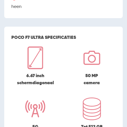
heen
POCO F7 ULTRA SPECIFICATIES
6.67 inch
50 MP
schermdiagonaal
camera
5G
Tot 512 GB