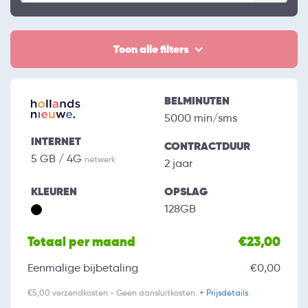
Toon alle filters
BELMINUTEN
5000 min/sms
INTERNET
CONTRACTDUUR
5 GB / 4G
netwerk
2 jaar
KLEUREN
OPSLAG
128GB
Totaal per maand
€23,00
Eenmalige bijbetaling
€0,00
€5,00 verzendkosten - Geen aansluitkosten.
+ Prijsdetails