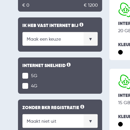
€ 0
€ 1200
INTE
IK HEB VAST INTERNET BIJ
20 G
KLEU
INTERNET SNELHEID
5G
4G
INTE
15 G
ZONDER BKR REGISTRATIE
KLEU