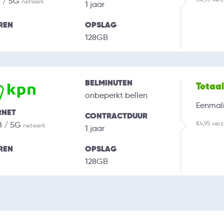
B / 5G
netwerk
1 jaar
REN
OPSLAG
128GB
BELMINUTEN
Totaa
onbeperkt bellen
Eenmali
RNET
CONTRACTDUUR
€4,95 ver
B / 5G
netwerk
1 jaar
REN
OPSLAG
128GB