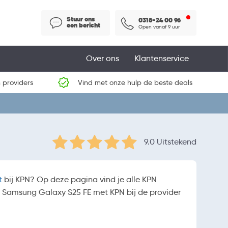
Stuur ons
0318-24 00 96
een bericht
Open vanaf 9 uur
Over ons
Klantenservice
 providers
Vind met onze hulp de beste deals
9.0 Uitstekend
t
bij KPN? Op deze pagina vind je alle KPN
e Samsung Galaxy S25 FE met KPN bij de provider