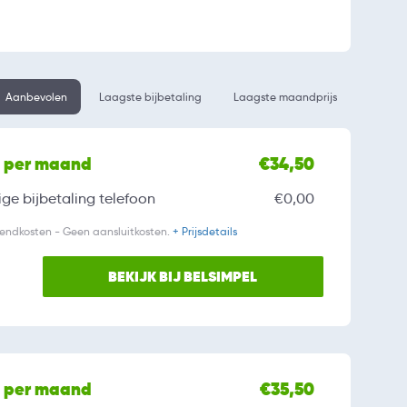
Aanbevolen
Laagste bijbetaling
Laagste maandprijs
l per maand
€34,50
ge bijbetaling
telefoon
€0,00
zendkosten - Geen aansluitkosten.
+ Prijsdetails
BEKIJK BIJ BELSIMPEL
l per maand
€35,50