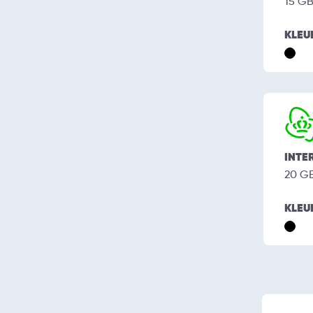
15 G
KLEU
INTE
20 G
KLEU