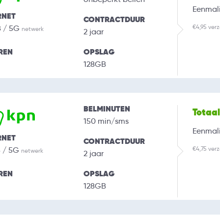
Eenmali
RNET
CONTRACTDUUR
€4,95 ver
B / 5G
netwerk
2 jaar
REN
OPSLAG
128GB
BELMINUTEN
Totaa
150 min/sms
Eenmali
RNET
CONTRACTDUUR
€4,75 ver
B / 5G
netwerk
2 jaar
REN
OPSLAG
128GB