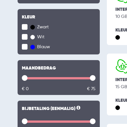
INTE
10 G
KLEUR
Zwart
KLEU
Wit
Blauw
MAANDBEDRAG
INTE
15 G
€ 0
€ 75
KLEU
BIJBETALING (EENMALIG)