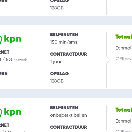
REN
OPSLAG
128GB
BELMINUTEN
Totaa
150 min/sms
Eenmali
RNET
CONTRACTDUUR
€4,95 ver
B / 5G
netwerk
1 jaar
REN
OPSLAG
128GB
BELMINUTEN
Totaa
onbeperkt bellen
Eenmali
RNET
CONTRACTDUUR
€4,75 ver