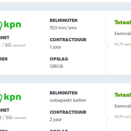
BELMINUTEN
Totaa
150 min/sms
Eenmali
RNET
CONTRACTDUUR
€4,75 ver
B / 5G
netwerk
1 jaar
REN
OPSLAG
128GB
BELMINUTEN
Totaa
onbeperkt bellen
Eenmali
RNET
CONTRACTDUUR
€4,95 ver
B / 5G
netwerk
2 jaar