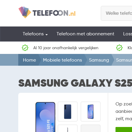
Telefoons
Telefoon met abonnement
Los
Al 10 jaar onafhankelijk vergelijken
Kl
Home
Mobiele telefoons
Samsung
Samsun
SAMSUNG GALAXY S25 
Op zoe
aanbied
zelf, m