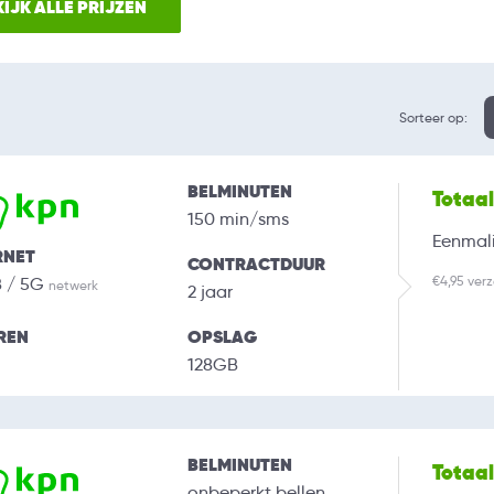
IJK ALLE PRIJZEN
Sorteer op:
BELMINUTEN
Totaa
150 min/sms
Eenmali
RNET
CONTRACTDUUR
€4,95 ver
B / 5G
netwerk
2 jaar
REN
OPSLAG
128GB
BELMINUTEN
Totaa
onbeperkt bellen