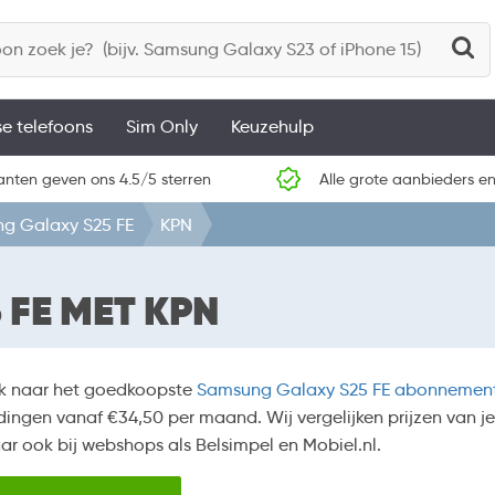
se telefoons
Sim Only
Keuzehulp
anten geven ons 4.5/5 sterren
Alle grote aanbieders en
g Galaxy S25 FE
KPN
FE MET KPN
k naar het goedkoopste
Samsung Galaxy S25 FE abonnemen
ingen vanaf €34,50 per maand. Wij vergelijken prijzen van j
aar ook bij webshops als Belsimpel en Mobiel.nl.