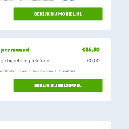
BEKIJK BIJ MOBIEL.NL
l per maand
€56,50
ge bijbetaling
telefoon
€0,00
zendkosten - Geen aansluitkosten.
+ Prijsdetails
BEKIJK BIJ BELSIMPEL