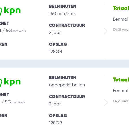
BELMINUTEN
Totaa
150 min/sms
Eenmali
RNET
CONTRACTDUUR
€4,95 ver
B / 5G
netwerk
2 jaar
REN
OPSLAG
128GB
BELMINUTEN
Totaa
onbeperkt bellen
Eenmali
RNET
CONTRACTDUUR
€4,75 ver
B / 5G
netwerk
2 jaar
REN
OPSLAG
128GB