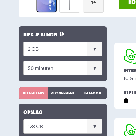
BEK
1+
KIES JE BUNDEL
INTE
10 G
KLEU
ALLE FILTERS
ABONNEMENT
TELEFOON
OPSLAG