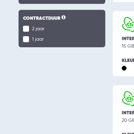
CONTRACTDUUR
2 jaar
INTE
1 jaar
15 G
KLEU
INTE
20 G