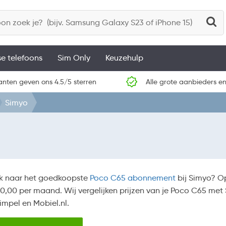
se telefoons
Sim Only
Keuzehulp
anten geven ons 4.5/5 sterren
Alle grote aanbieders en
Simyo
k naar het goedkoopste
Poco C65 abonnement
bij Simyo? O
0,00 per maand. Wij vergelijken prijzen van je Poco C65 met 
simpel en Mobiel.nl.