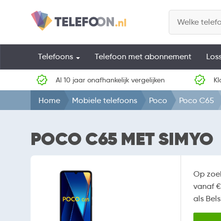
Telefoons
Telefoon met abonnement
Los
Al 10 jaar onafhankelijk vergelijken
Kl
Home
Mobiele telefoons
Poco
Poco C65
POCO C65 MET SIMYO
Op zoe
vanaf €
als Bel