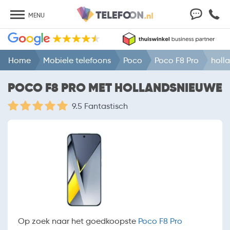
MENU
Home
Mobiele telefoons
Poco
Poco F8 Pro
holl
POCO F8 PRO MET HOLLANDSNIEUWE
9.5 Fantastisch
Op zoek naar het goedkoopste
Poco F8 Pro