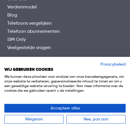
Verdienmodel
Blog
Telefoons vergelijken
Telefoon abonnementen
SIM Only
Veelgestelde vragen
Privacybeleid
WIJ GEBRUIKEN COOKIES
We kunnen deze plaatsen voor analyse van onze bezoekersgegevens, om
onze website te verbeteren, gepersonaliseerde inhoud te tonen en om u
een geweldige website-ervaring te bieden. Voor meer informatie over de
cookies die we gebruiken opent u de instellingen.
Accepteer alles
© 2026 Telefoon.nl is onderdeel van 0318 Media B.V.
Weigeren
Nee, pas aan
Algemene voorwaarden
Privacy
Cookiebeleid
Disclaimer