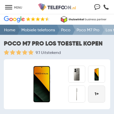
MENU
Home
Mobiele telefoons
Poco
Poco M7 Pro
Los 
POCO M7 PRO LOS TOESTEL KOPEN
9.1 Uitstekend
1+