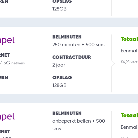
REN
OPSLAG
128GB
BELMINUTEN
Totaa
250 minuten + 500 sms
Eenmali
RNET
CONTRACTDUUR
€4,95 ver
 / 5G
netwerk
2 jaar
REN
OPSLAG
128GB
BELMINUTEN
Totaa
onbeperkt bellen + 500
Eenmali
sms
RNET