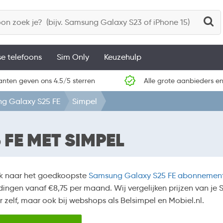
se telefoons
Sim Only
Keuzehulp
anten geven ons 4.5/5 sterren
Alle grote aanbieders en
g Galaxy S25 FE
Simpel
FE MET SIMPEL
k naar het goedkoopste
Samsung Galaxy S25 FE abonnemen
ingen vanaf €8,75 per maand. Wij vergelijken prijzen van je
r zelf, maar ook bij webshops als Belsimpel en Mobiel.nl.