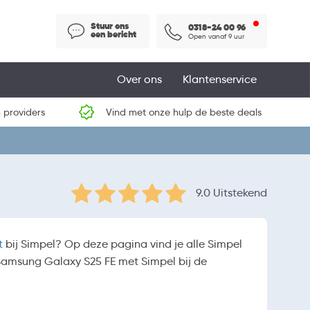
Stuur ons
0318-24 00 96
een bericht
Open vanaf 9 uur
Over ons
Klantenservice
 providers
Vind met onze hulp de beste deals
9.0 Uitstekend
t
bij Simpel? Op deze pagina vind je alle Simpel
 Samsung Galaxy S25 FE met Simpel bij de