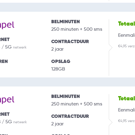
BELMINUTEN
Totaa
250 minuten + 500 sms
Eenmali
RNET
CONTRACTDUUR
€4,95 ver
B / 5G
netwerk
2 jaar
REN
OPSLAG
128GB
BELMINUTEN
Totaa
250 minuten + 500 sms
Eenmali
RNET
CONTRACTDUUR
€4,95 ver
B / 5G
netwerk
2 jaar