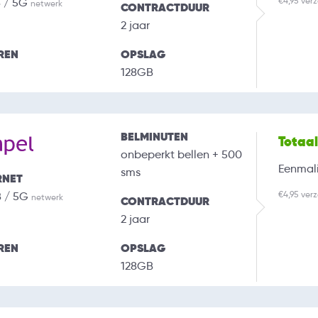
€4,95 ver
B / 5G
netwerk
CONTRACTDUUR
2 jaar
REN
OPSLAG
128GB
BELMINUTEN
Totaa
onbeperkt bellen + 500
Eenmali
sms
RNET
€4,95 ver
B / 5G
netwerk
CONTRACTDUUR
2 jaar
REN
OPSLAG
128GB