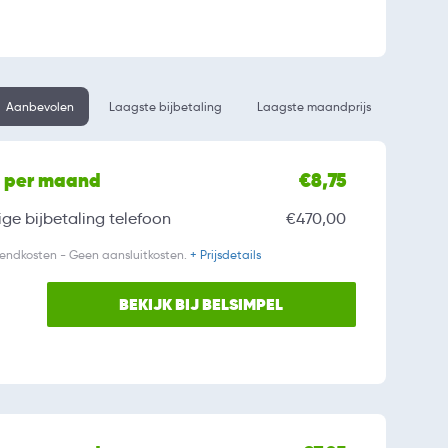
Aanbevolen
Laagste bijbetaling
Laagste maandprijs
l per maand
€8,75
ge bijbetaling
telefoon
€470,00
zendkosten - Geen aansluitkosten.
+ Prijsdetails
BEKIJK BIJ BELSIMPEL