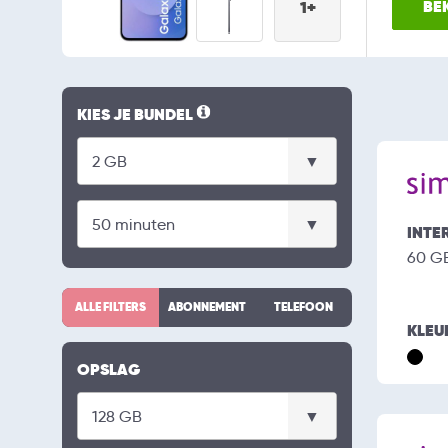
BEK
1+
KIES JE BUNDEL
INTE
60 G
ALLE FILTERS
ABONNEMENT
TELEFOON
KLEU
OPSLAG