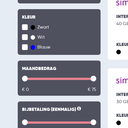
INTE
KLEUR
40 G
Zwart
Wit
KLEU
Blauw
MAANDBEDRAG
€ 0
€ 75
INTE
30 G
BIJBETALING (EENMALIG)
KLEU