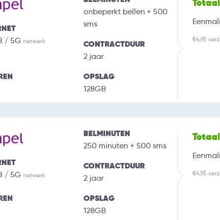
Totaa
onbeperkt bellen + 500
Eenmali
sms
RNET
€4,95 ver
B / 5G
netwerk
CONTRACTDUUR
2 jaar
REN
OPSLAG
128GB
BELMINUTEN
Totaa
250 minuten + 500 sms
Eenmali
RNET
CONTRACTDUUR
€4,95 ver
B / 5G
netwerk
2 jaar
REN
OPSLAG
128GB