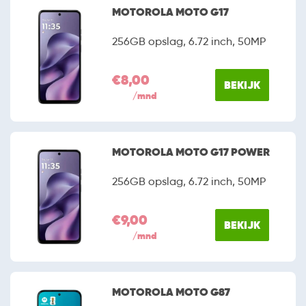
zonder abonnement. Maak gebruik van de filter en
MOTOROLA MOTO G17
vergelijk specificaties van verschillende Motorola
smartphones om je keuze eenvoudiger te maken.
256GB opslag, 6.72 inch, 50MP
€8,00
BEKIJK
/mnd
MOTOROLA MOTO G17 POWER
256GB opslag, 6.72 inch, 50MP
€9,00
BEKIJK
/mnd
MOTOROLA MOTO G87