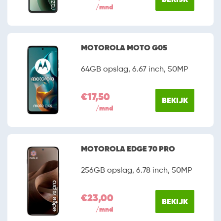
/mnd
MOTOROLA MOTO G05
64GB opslag, 6.67 inch, 50MP
€17,50
BEKIJK
/mnd
MOTOROLA EDGE 70 PRO
256GB opslag, 6.78 inch, 50MP
€23,00
BEKIJK
/mnd