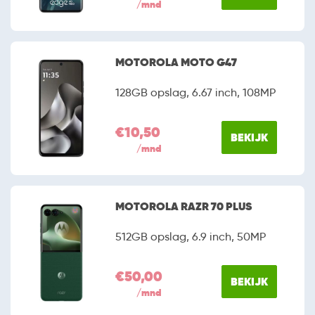
/mnd
MOTOROLA MOTO G47
128GB opslag, 6.67 inch, 108MP
€10,50
BEKIJK
/mnd
MOTOROLA RAZR 70 PLUS
512GB opslag, 6.9 inch, 50MP
€50,00
BEKIJK
/mnd