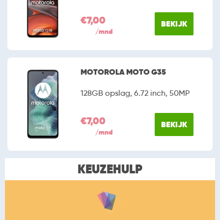
€7,00
BEKIJK
/mnd
MOTOROLA MOTO G35
128GB opslag, 6.72 inch, 50MP
€7,00
BEKIJK
/mnd
KEUZEHULP