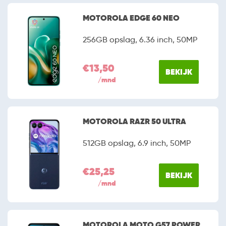
MOTOROLA EDGE 60 NEO
256GB opslag, 6.36 inch, 50MP
€13,50
BEKIJK
/mnd
MOTOROLA RAZR 50 ULTRA
512GB opslag, 6.9 inch, 50MP
€25,25
BEKIJK
/mnd
MOTOROLA MOTO G57 POWER