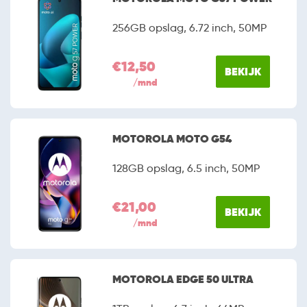
256GB opslag, 6.72 inch, 50MP
€12,50
BEKIJK
/mnd
MOTOROLA MOTO G54
128GB opslag, 6.5 inch, 50MP
€21,00
BEKIJK
/mnd
MOTOROLA EDGE 50 ULTRA