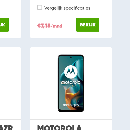
Vergelijk specificaties
JK
€7,15
BEKIJK
/mnd
AZR
MOTOROLA