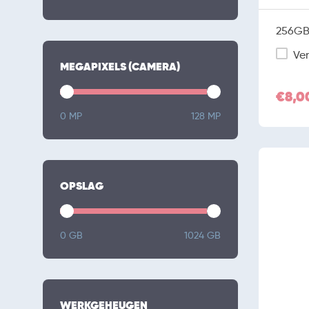
256GB 
Ver
MEGAPIXELS (CAMERA)
€8,0
0 MP
128 MP
OPSLAG
0 GB
1024 GB
WERKGEHEUGEN