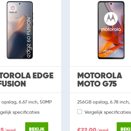
TOROLA EDGE
MOTOROLA
FUSION
MOTO G75
opslag, 6.67 inch, 50MP
256GB opslag, 6.78 inch
gelijk specificaties
Vergelijk specificaties
25
BEKIJK
€22,00
BEKI
/mnd
/mnd