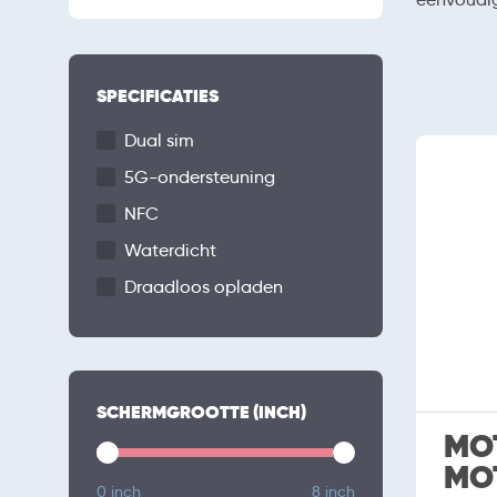
SPECIFICATIES
Dual sim
5G-ondersteuning
NFC
Waterdicht
Draadloos opladen
SCHERMGROOTTE (INCH)
MO
MO
0 inch
8 inch