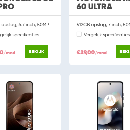
PRO
60 ULTRA
opslag, 6.7 inch, 50MP
512GB opslag, 7 inch, 5
gelijk specificaties
Vergelijk specificaties
00
BEKIJK
€29,00
BEKI
/mnd
/mnd