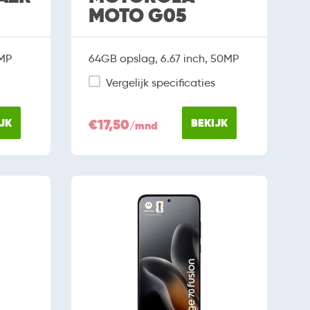
MOTO G05
0MP
64GB opslag, 6.67 inch, 50MP
Vergelijk specificaties
JK
€17,50
BEKIJK
/mnd