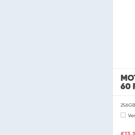
MO
60 
256GB 
Ver
€13,