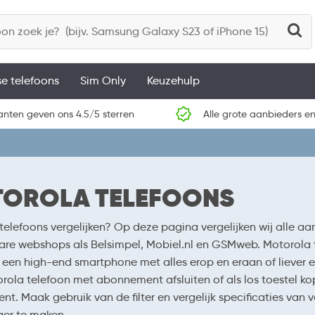
se telefoons
Sim Only
Keuzehulp
anten geven ons 4.5/5 sterren
Alle grote aanbieders en
OROLA TELEFOONS
telefoons vergelijken? Op deze pagina vergelijken wij alle 
re webshops als Belsimpel, Mobiel.nl en GSMweb. Motorola tel
 een high-end smartphone met alles erop en eraan of liever e
rola telefoon met abonnement afsluiten of als los toestel kop
t. Maak gebruik van de filter en vergelijk specificaties van
er te maken.