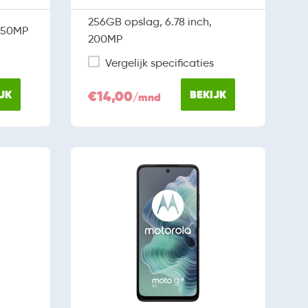
256GB opslag, 6.78 inch,
, 50MP
200MP
Vergelijk specificaties
JK
€14,00
BEKIJK
/mnd