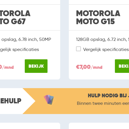
TOROLA
MOTOROLA
TO G67
MOTO G15
opslag, 6.78 inch, 50MP
128GB opslag, 6.72 inch,
gelijk specificaties
Vergelijk specificaties
0
BEKIJK
€7,00
BEKI
/mnd
/mnd
HULP NODIG BIJ 
ZEHULP
Binnen twee minuten ee