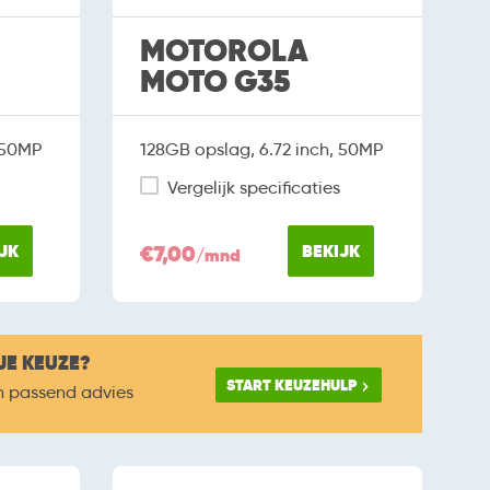
MOTOROLA
MOTO G35
 50MP
128GB opslag, 6.72 inch, 50MP
Vergelijk specificaties
JK
€7,00
BEKIJK
/mnd
JE KEUZE?
START KEUZEHULP
n passend advies