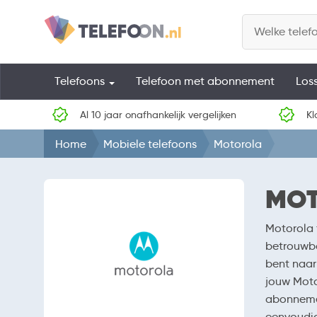
Telefoons
Telefoon met abonnement
Los
Al 10 jaar onafhankelijk vergelijken
Kl
Home
Mobiele telefoons
Motorola
MOT
Motorola 
betrouwba
bent naar
jouw Moto
abonnemen
eenvoudig