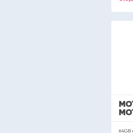
MO
MOT
64GB o