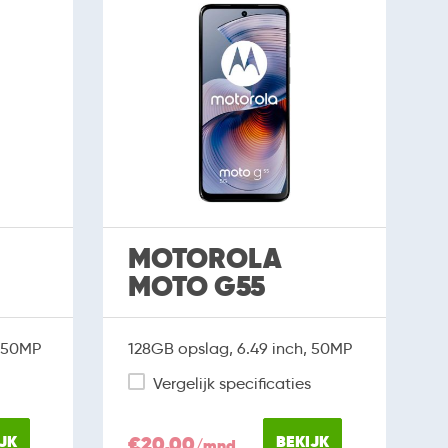
MOTOROLA
MOTO G55
, 50MP
128GB opslag, 6.49 inch, 50MP
Vergelijk specificaties
JK
€20,00
BEKIJK
/mnd