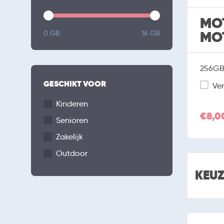
MO
MO
0 GB
16 GB
256GB 
GESCHIKT VOOR
Ver
Kinderen
€8,0
Senioren
Zakelijk
Outdoor
KEU