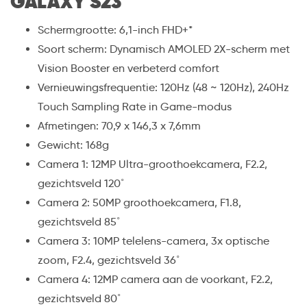
GALAXY S23
Schermgrootte: 6,1-inch FHD+*
Soort scherm: Dynamisch AMOLED 2X-scherm met
Vision Booster en verbeterd comfort
Vernieuwingsfrequentie: 120Hz (48 ~ 120Hz), 240Hz
Touch Sampling Rate in Game-modus
Afmetingen: 70,9 x 146,3 x 7,6mm
Gewicht: 168g
Camera 1: 12MP Ultra-groothoekcamera, F2.2,
gezichtsveld 120˚
Camera 2: 50MP groothoekcamera, F1.8,
gezichtsveld 85˚
Camera 3: 10MP telelens-camera, 3x optische
zoom, F2.4, gezichtsveld 36˚
Camera 4: 12MP camera aan de voorkant, F2.2,
gezichtsveld 80˚