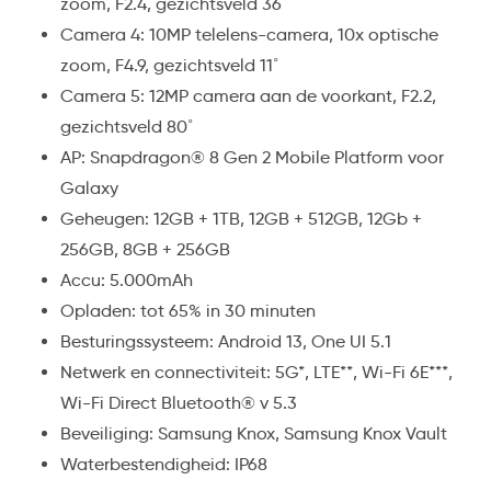
zoom, F2.4, gezichtsveld 36˚
Camera 4: 10MP telelens-camera, 10x optische
zoom, F4.9, gezichtsveld 11˚
Camera 5: 12MP camera aan de voorkant, F2.2,
gezichtsveld 80˚
AP: Snapdragon® 8 Gen 2 Mobile Platform voor
Galaxy
Geheugen: 12GB + 1TB, 12GB + 512GB, 12Gb +
256GB, 8GB + 256GB
Accu: 5.000mAh
Opladen: tot 65% in 30 minuten
Besturingssysteem: Android 13, One UI 5.1
Netwerk en connectiviteit: 5G*, LTE**, Wi-Fi 6E***,
Wi-Fi Direct Bluetooth® v 5.3
Beveiliging: Samsung Knox, Samsung Knox Vault
Waterbestendigheid: IP68