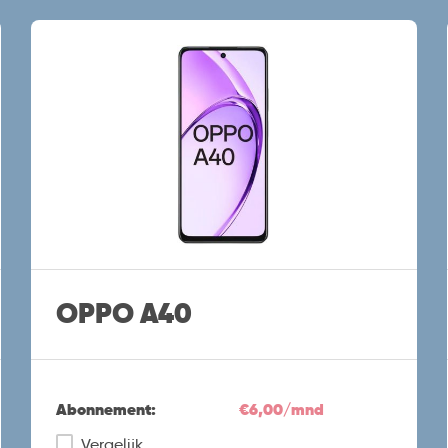
OPPO A40
Abonnement:
€6,00/mnd
Vergelijk