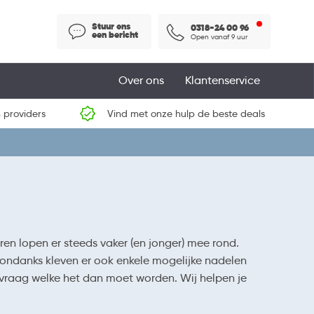
Stuur ons
0318-24 00 96
een bericht
Open vanaf 9 uur
Over ons
Klantenservice
 providers
Vind met onze hulp de beste deals
ren lopen er steeds vaker (en jonger) mee rond.
sondanks kleven er ook enkele mogelijke nadelen
 vraag welke het dan moet worden. Wij helpen je