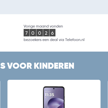
Vorige maand vonden
7
0
0
2
6
bezoekers een deal via Telefoon.nl
NS VOOR KINDEREN