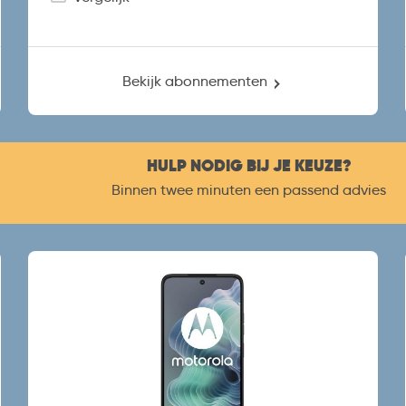
Bekijk abonnementen
HULP NODIG BIJ JE KEUZE?
Binnen twee minuten een passend advies