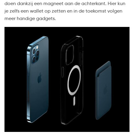
doen dankzij een magneet aan de achterkant. Hier kun
je zelfs een wallet op zetten en in de toekomst volgen
meer handige gadgets.