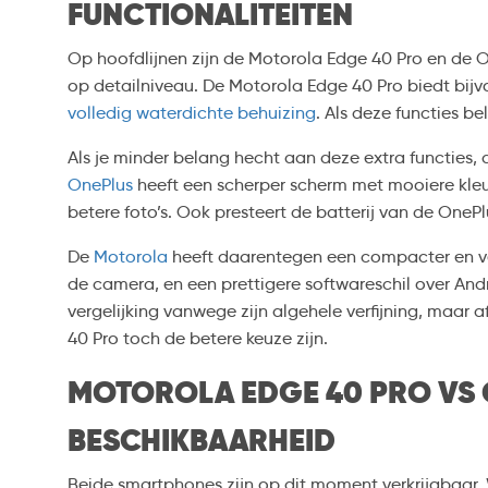
FUNCTIONALITEITEN
Op hoofdlijnen zijn de Motorola Edge 40 Pro en de One
op detailniveau. De Motorola Edge 40 Pro biedt bijv
volledig waterdichte behuizing
. Als deze functies be
Als je minder belang hecht aan deze extra functies,
OnePlus
heeft een scherper scherm met mooiere kle
betere foto’s. Ook presteert de batterij van de OnePl
De
Motorola
heeft daarentegen een compacter en verf
de camera, en een prettigere softwareschil over An
vergelijking vanwege zijn algehele verfijning, maar 
40 Pro toch de betere keuze zijn.
MOTOROLA EDGE 40 PRO VS O
BESCHIKBAARHEID
Beide smartphones zijn op dit moment verkrijgbaar. 