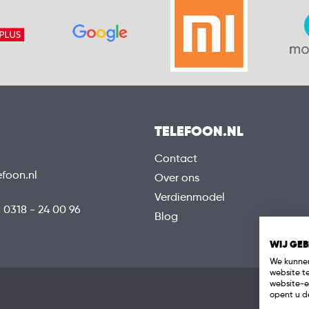
TELEFOON.NL
Contact
efoon.nl
Over ons
Verdienmodel
:
0318 - 24 00 96
Blog
WIJ GEB
We kunnen
website t
website-e
opent u de