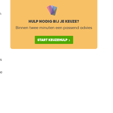
n
HULP NODIG BIJ JE KEUZE?
Binnen twee minuten een passend advies
START KEUZEHULP
s
ge