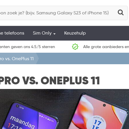
se telefoons
Sim Only
Keuzehulp
anten geven ons 4.5/5 sterren
Alle grote aanbieders en
o vs. OnePlus 11
RO VS. ONEPLUS 11