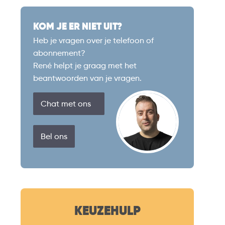
KOM JE ER NIET UIT?
Heb je vragen over je telefoon of
abonnement?
René helpt je graag met het
beantwoorden van je vragen.
Chat met ons
Bel ons
KEUZEHULP