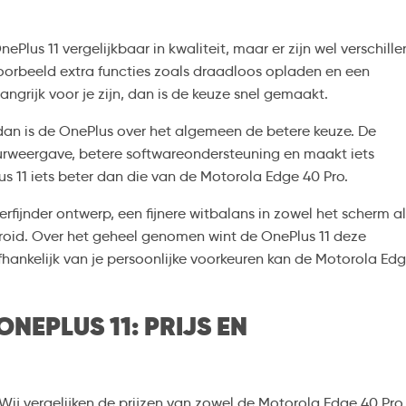
Plus 11 vergelijkbaar in kwaliteit, maar er zijn wel verschille
oorbeeld extra functies zoals draadloos opladen en een
langrijk voor je zijn, dan is de keuze snel gemaakt.
 dan is de OnePlus over het algemeen de betere keuze. De
urweergave, betere softwareondersteuning en maakt iets
us 11 iets beter dan die van de Motorola Edge 40 Pro.
ijnder ontwerp, een fijnere witbalans in zowel het scherm al
droid. Over het geheel genomen wint de OnePlus 11 deze
afhankelijk van je persoonlijke voorkeuren kan de Motorola Ed
NEPLUS 11: PRIJS EN
Wij vergelijken de prijzen van zowel de Motorola Edge 40 Pro