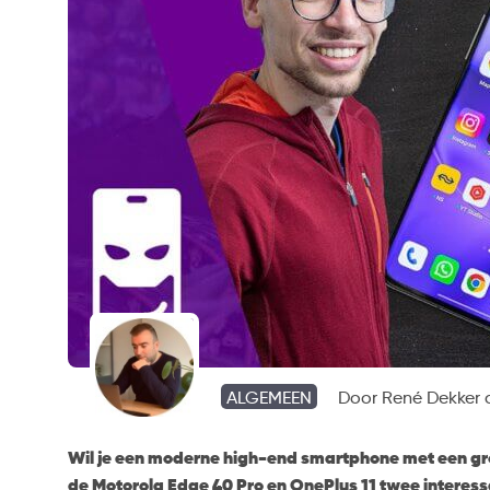
ALGEMEEN
Door
René Dekker
o
Wil je een moderne high-end smartphone met een groo
de Motorola Edge 40 Pro en OnePlus 11 twee interess