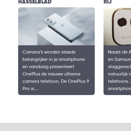
HASSELBLAD
RIJ
Camera’s worden steeds
Naast de A
belangrijker in je smartphone
en Samsun
en vandaag presenteert
vlaggensch
OnePlus de nieuwe ultieme
natuurlijk
camera telefoon. De OnePlus 9
telefoons.
Pro is...
smartphone